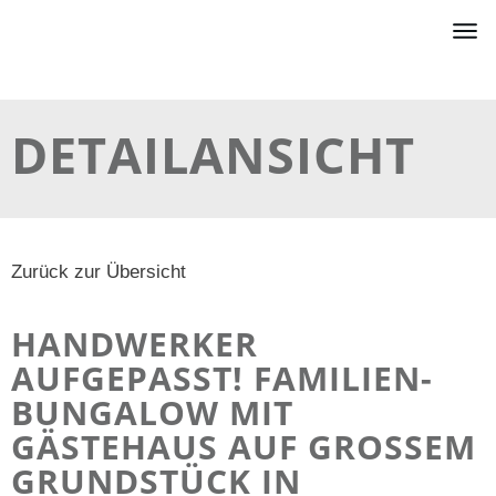
ÜBE
DETAILANSICHT
GE
PR
Zurück zur Übersicht
KO
HANDWERKER
LO
AUFGEPASST! FAMILIEN-
BUNGALOW MIT
GÄSTEHAUS AUF GROSSEM G
RUNDSTÜCK IN G