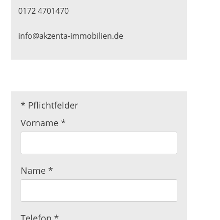
0172 4701470
info@akzenta-immobilien.de
* Pflichtfelder
Pflichtfeld
Vorname
*
Pflichtfeld
Name
*
Pflichtfeld
Telefon
*