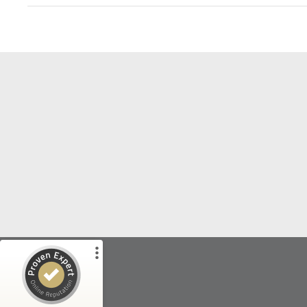
Kundenbewertungen und Erfahrungen zu
AKZENTA Wohn- und Immobilienwerte GmbH
%
100
SEHR GUT
Empfehlungen auf
ProvenExpert.com
5,00
/
4,74
327
8
4
Bewertungen von
Bewertungen auf
anderen Quellen
ProvenExpert.com